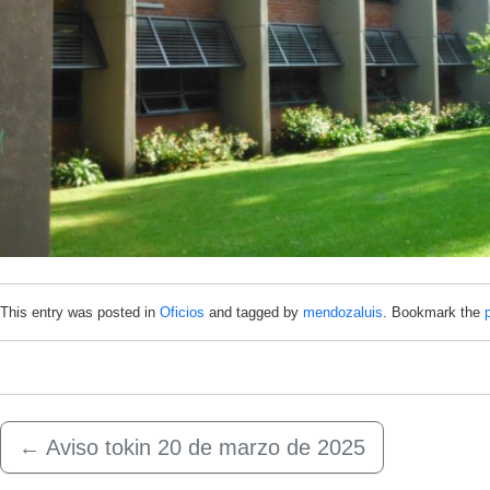
This entry was posted in
Oficios
and tagged by
mendozaluis
. Bookmark the
←
Aviso tokin 20 de marzo de 2025