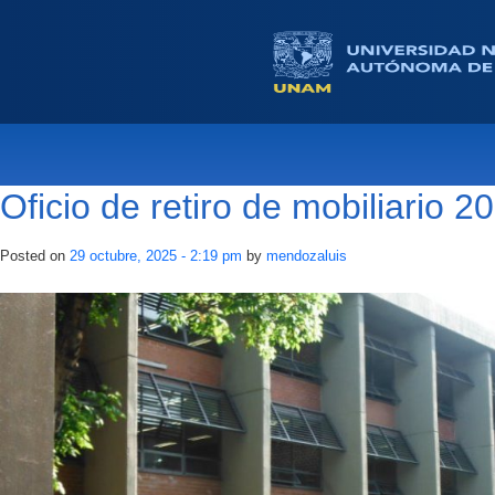
Skip to main content
Oficio de retiro de mobiliario 
Posted on
29 octubre, 2025 - 2:19 pm
by
mendozaluis