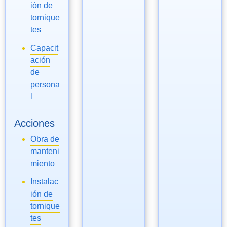
ión de
tornique
tes
Capacit
ación
de
persona
l
Acciones
Obra de
manteni
miento
Instalac
ión de
tornique
tes