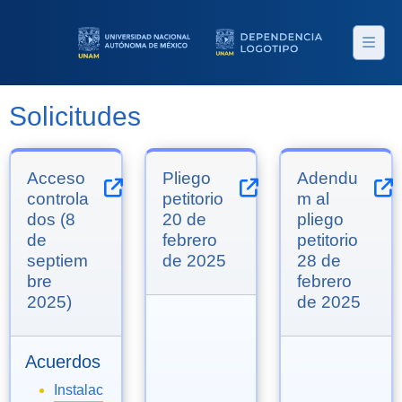
Skip to main content
Solicitudes
Acceso
Pliego
Adendu
controla
petitorio
m al
dos (8
20 de
pliego
de
febrero
petitorio
septiem
de 2025
28 de
bre
febrero
2025)
de 2025
Acuerdos
Instalac