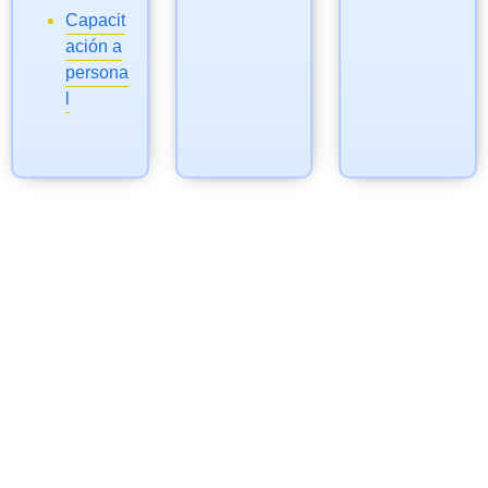
Capacit
ación a
persona
l