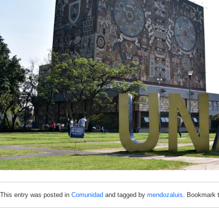
This entry was posted in
Comunidad
and tagged by
mendozaluis
. Bookmark 