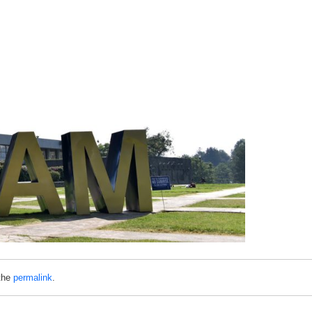
the
permalink
.